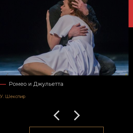
Тевье... История одного еврея
Г. Горин